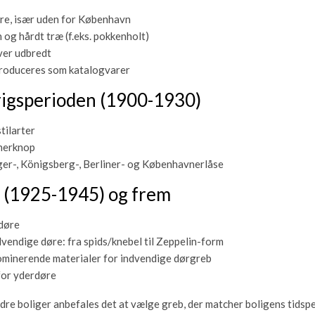
re, især uden for København
 og hårdt træ (f.eks. pokkenholt)
ver udbredt
troduceres som katalogvarer
rigsperioden (1900-1930)
tilarter
nerknop
ger-, Königsberg-, Berliner- og Københavnerlåse
 (1925-1945) og frem
 døre
vendige døre: fra spids/knebel til Zeppelin-form
dominerende materialer for indvendige dørgreb
for yderdøre
ldre boliger anbefales det at vælge greb, der matcher boligens tidsp