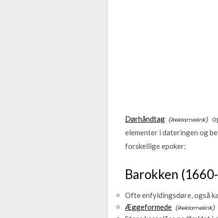
Dørhåndtag
og
elementer i dateringen og be
forskellige epoker:
Barokken (1660
Ofte enfyldingsdøre, også k
Æggeformede