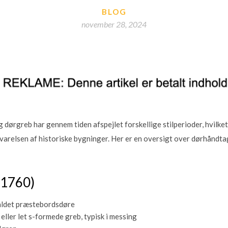
BLOG
november 28, 2024
 dørgreb har gennem tiden afspejlet forskellige stilperioder, hvilket
varelsen af historiske bygninger. Her er en oversigt over dørhåndtag
-1760)
aldet præstebordsdøre
eller let s-formede greb, typisk i messing