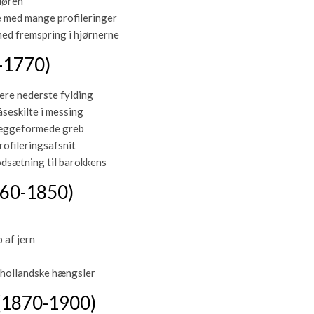
døren
e med mange profileringer
ed fremspring i hjørnerne
-1770)
ere nederste fylding
åseskilte i messing
 æggeformede greb
rofileringsafsnit
odsætning til barokkens
760-1850)
 af jern
hollandske hængsler
 (1870-1900)