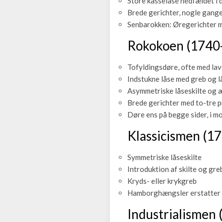
Store kasselåse nedfældet i 
Brede gerichter, nogle gang
Senbarokken: Øregerichter m
Rokokoen (1740
Tofyldingsdøre, ofte med lav
Indstukne låse med greb og l
Asymmetriske låseskilte og
Brede gerichter med to-tre p
Døre ens på begge sider, i m
Klassicismen (1
Symmetriske låseskilte
Introduktion af skilte og greb
Kryds- eller krykgreb
Hamborghængsler erstatter 
Industrialismen