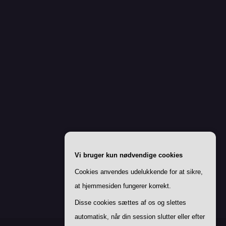
Vi bruger kun nødvendige cookies
Cookies anvendes udelukkende for at sikre,
at hjemmesiden fungerer korrekt.
Disse cookies sættes af os og slettes
automatisk, når din session slutter eller efter