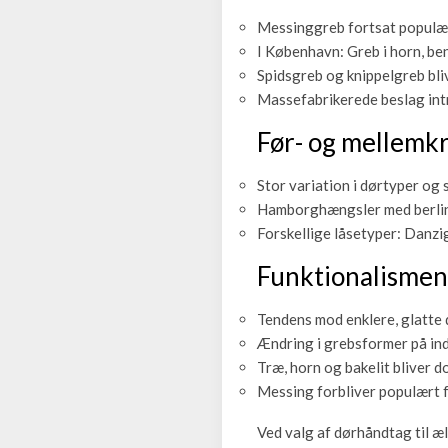
Messinggreb fortsat populæ
I København: Greb i horn, ben
Spidsgreb og knippelgreb bli
Massefabrikerede beslag in
Før- og mellemk
Stor variation i dørtyper og s
Hamborghængsler med berli
Forskellige låsetyper: Danzi
Funktionalismen
Tendens mod enklere, glatte
Ændring i grebsformer på ind
Træ, horn og bakelit bliver 
Messing forbliver populært 
Ved valg af dørhåndtag til æ