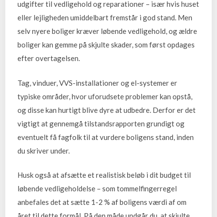
udgifter til vedligehold og reparationer – især hvis huset
eller lejligheden umiddelbart fremstår i god stand. Men
selv nyere boliger kræver løbende vedligehold, og ældre
boliger kan gemme på skjulte skader, som først opdages
efter overtagelsen.
Tag, vinduer, VVS-installationer og el-systemer er
typiske områder, hvor uforudsete problemer kan opstå,
og disse kan hurtigt blive dyre at udbedre. Derfor er det
vigtigt at gennemgå tilstandsrapporten grundigt og
eventuelt få fagfolk til at vurdere boligens stand, inden
du skriver under.
Husk også at afsætte et realistisk beløb i dit budget til
løbende vedligeholdelse – som tommelfingerregel
anbefales det at sætte 1-2 % af boligens værdi af om
året til dette formål. På den måde undgår du, at skjulte