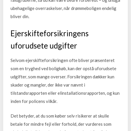
faldgruberne, så du kan være bedre forberedt – og undgå
ubehagelige overraskelser, når drømmeboligen endelig
bliver din.
Ejerskifteforsikringens
uforudsete udgifter
Selvom ejerskifteforsikringen ofte bliver præsenteret
som en tryghed ved boligkøb, kan der opstå uforudsete
udgifter, som mange overser. Forsikringen dækker kun
skader og mangler, der ikke var nævnt i
tilstandsrapporten eller elinstallationsrapporten, og kun
inden for policens vilkår.
Det betyder, at du som køber selv risikerer at skulle
betale for mindre fejl eller forhold, der vurderes som