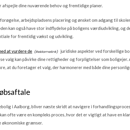
ør afspejle dine nuværende behov og fremtidige planer.
forøgelse, arbejdspladsens placering og ønsket om adgang til skoler,
eden kan også have stor indflydelse på boligens værdiudvikling, og de
iale for fremtidig vækst og udvikling.
med at vurdere de
juridiske aspekter ved forskellige b
e valg kan påvirke dine rettigheder og forpligtelser som boligejer. At
sikre, at du foretager et valg, der harmonerer med både dine personl
øbsaftale
bolig i Aalborg, bliver næste skridt at navigere i forhandlingsproc
an ofte være en kompleks proces, hvor det er vigtigt at have en klar
e økonomiske grænser.