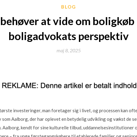
BLOG
 behøver at vide om boligkøb 
boligadvokats perspektiv
maj 8, 2025
 største investeringer, man foretager sig i livet, og processen kan 
 som Aalborg, der har oplevet en betydelig udvikling og vækst de sene
Aalborg, kendt for sine kulturelle tilbud, uddannelsesinstitutioner
øbere – fra unge førstegangskøbere til etablerede familier og senior