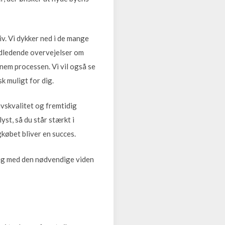
iv. Vi dykker ned i de mange
indledende overvejelser om
nnem processen. Vi vil også se
k muligt for dig.
ivskvalitet og fremtidig
yst, så du står stærkt i
gkøbet bliver en succes.
 dig med den nødvendige viden