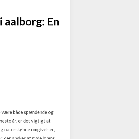
i aalborg: En
ofte være både spændende og
ste år, er det vigtigt at
 og naturskønne omgivelser,
er, der ønsker at nyde byens