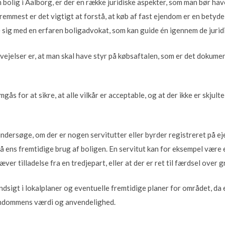
bolig i Aalborg, er der en række juridiske aspekter, som man bør have
remmest er det vigtigt at forstå, at køb af fast ejendom er en betyde
e sig med en erfaren boligadvokat, som kan guide én igennem de jurid
rvejelser er, at man skal have styr på købsaftalen, som er det dokume
s for at sikre, at alle vilkår er acceptable, og at der ikke er skjult
undersøge, om der er nogen servitutter eller byrder registreret på 
 ens fremtidige brug af boligen. En servitut kan for eksempel være e
r tilladelse fra en tredjepart, eller at der er ret til færdsel over 
indsigt i lokalplaner og eventuelle fremtidige planer for området, da
jendommens værdi og anvendelighed.