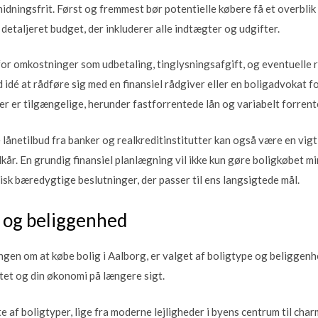
idningsfrit. Først og fremmest bør potentielle købere få et overbli
 detaljeret budget, der inkluderer alle indtægter og udgifter.
 for omkostninger som udbetaling, tinglysningsafgift, og eventuelle 
dé at rådføre sig med en finansiel rådgiver eller en boligadvokat for
er er tilgængelige, herunder fastforrentede lån og variabelt forrent
lånetilbud fra banker og realkreditinstitutter kan også være en vigt
lkår. En grundig finansiel planlægning vil ikke kun gøre boligkøbet 
isk bæredygtige beslutninger, der passer til ens langsigtede mål.
e og beliggenhed
ingen om at købe bolig i Aalborg, er valget af boligtype og beliggen
itet og din økonomi på længere sigt.
e af boligtyper, lige fra moderne lejligheder i byens centrum til char