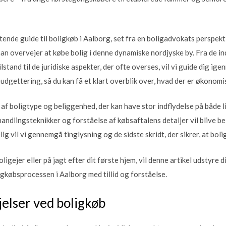
ende guide til boligkøb i Aalborg, set fra en boligadvokats perspekt
r man overvejer at købe bolig i denne dynamiske nordjyske by. Fra de 
tand til de juridiske aspekter, der ofte overses, vil vi guide dig ige
dgettering, så du kan få et klart overblik over, hvad der er økonomis
 af boligtype og beliggenhed, der kan have stor indflydelse på både l
andlingsteknikker og forståelse af købsaftalens detaljer vil blive bel
g vil vi gennemgå tinglysning og de sidste skridt, der sikrer, at boli
ligejer eller på jagt efter dit første hjem, vil denne artikel udstyre
ligkøbsprocessen i Aalborg med tillid og forståelse.
jelser ved boligkøb