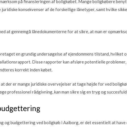
ærksom på finansieringen af boligkøbet. Mange boligkøbere benytter
e juridiske konsekvenser af de forskellige lånetyper, samt hvilke sikke
med at gennemgå lånedokumenterne for at sikre, at man er opmærkso
 foretaget en grundig undersøgelse af ejendommens tilstand, hvilket 
allationsrapport. Disse rapporter kan afsløre potentielle problemer,
åndteres korrekt inden købet.
at der er mange juridiske overvejelser at tage højde for ved boligkø
g søge professionel rådgivning, kan man sikre sig en tryg og succesful
budgettering
ng og budgettering ved boligkøb i Aalborg, er det essentielt at have en