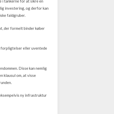
 i tankerne for at sikre en
lig investering, og derfor kan
iske faldgruber.
nt, der formelt binder køber
e forpligtelser eller uventede
ejendommen. Disse kan nemlig
n klausul om, at visse
grunden.
 eksempelvis ny infrastruktur