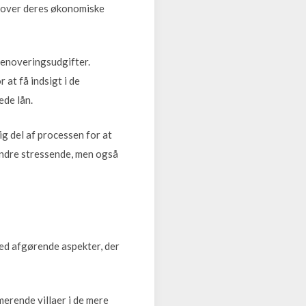
k over deres økonomiske
renoveringsudgifter.
 at få indsigt i de
ede lån.
ig del af processen for at
mindre stressende, men også
hed afgørende aspekter, der
merende villaer i de mere