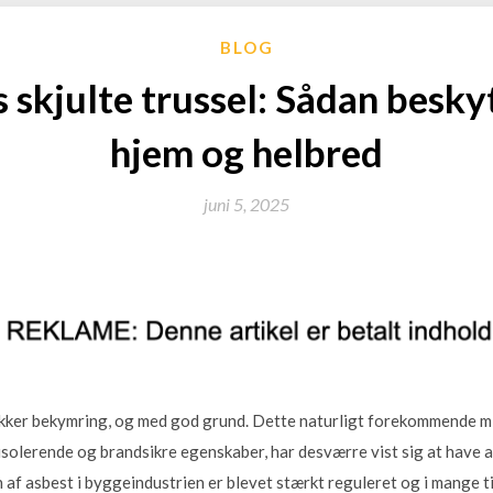
BLOG
 skjulte trussel: Sådan beskyt
hjem og helbred
juni 5, 2025
ækker bekymring, og med god grund. Dette naturligt forekommende min
isolerende og brandsikre egenskaber, har desværre vist sig at have
f asbest i byggeindustrien er blevet stærkt reguleret og i mange til