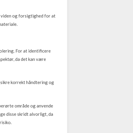
viden og forsigtighed for at
materiale.
olering. For at identificere
spektør, da det kan være
 sikre korrekt håndtering og
 berørte område og anvende
e disse skridt alvorligt, da
risiko.