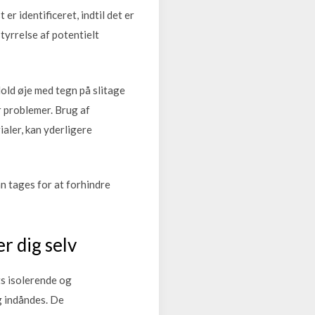
 identificeret, indtil det er
tyrrelse af potentielt
Hold øje med tegn på slitage
r problemer. Brug af
aler, kan yderligere
an tages for at forhindre
 dig selv
ts isolerende og
g indåndes. De