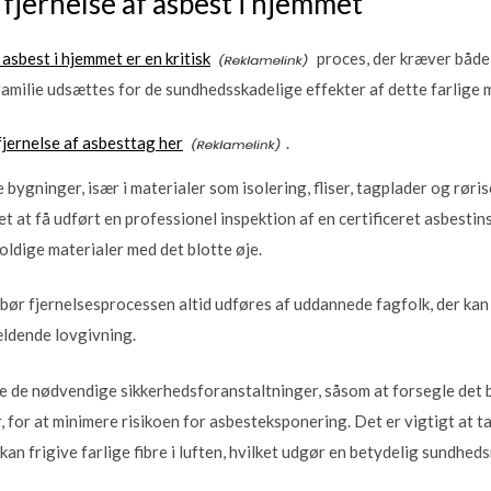
 fjernelse af asbest i hjemmet
 asbest i hjemmet er en kritisk
proces, der kræver både 
n familie udsættes for de sundhedsskadelige effekter af dette farlige 
jernelse af asbesttag her
.
 bygninger, især i materialer som isolering, fliser, tagplader og røris
t at få udført en professionel inspektion af en certificeret asbestin
oldige materialer med det blotte øje.
 bør fjernelsesprocessen altid udføres af uddannede fagfolk, der kan
ældende lovgivning.
e de nødvendige sikkerhedsforanstaltninger, såsom at forsegle det
 for at minimere risikoen for asbesteksponering. Det er vigtigt at tag
an frigive farlige fibre i luften, hvilket udgør en betydelig sundheds