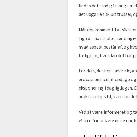
findes det stadig i mange æld
det udgør en skjult trussel, 
Når det kommer til at sikre e
sig i de materialer, der omgiv
hvad asbest består af, og hvo
farligt, og hvordan det har p
For dem, der bor i ældre bygn
processen med at opdage og f
eksponering i dagligdagen. 
praktiske tips til, hvordan du
Ved at være informeret og ta
videre for at lære mere om, h