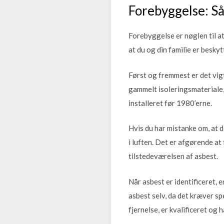
Forebyggelse: Så
Forebyggelse er nøglen til at 
at du og din familie er besky
Først og fremmest er det vig
gammelt isoleringsmateriale, 
installeret før 1980’erne.
Hvis du har mistanke om, at d
i luften. Det er afgørende at
tilstedeværelsen af asbest.
Når asbest er identificeret, 
asbest selv, da det kræver spe
fjernelse, er kvalificeret og 