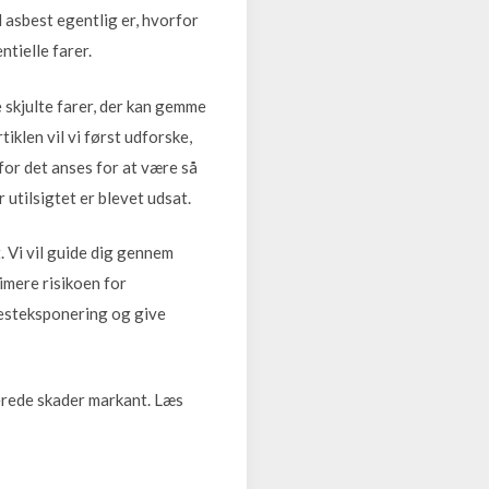
 asbest egentlig er, hvorfor
ntielle farer.
e skjulte farer, der kan gemme
tiklen vil vi først udforske,
for det anses for at være så
 utilsigtet er blevet udsat.
. Vi vil guide dig gennem
imere risikoen for
esteksponering og give
erede skader markant. Læs