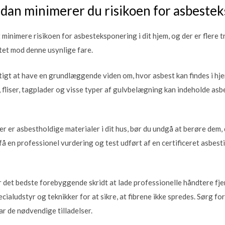
dan minimerer du risikoen for asbeste
minimere risikoen for asbesteksponering i dit hjem, og der er flere tri
ttet mod denne usynlige fare.
tigt at have en grundlæggende viden om, hvor asbest kan findes i h
fliser, tagplader og visse typer af gulvbelægning kan indeholde asbe
er er asbestholdige materialer i dit hus, bør du undgå at berøre dem, 
 få en professionel vurdering og test udført af en certificeret asbes
er det bedste forebyggende skridt at lade professionelle håndtere fje
cialudstyr og teknikker for at sikre, at fibrene ikke spredes. Sørg for, 
har de nødvendige tilladelser.