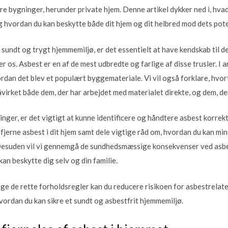
re bygninger, herunder private hjem. Denne artikel dykker ned i, hvad
og hvordan du kan beskytte både dit hjem og dit helbred mod dets pote
t sundt og trygt hjemmemiljø, er det essentielt at have kendskab til d
er os. Asbest er en af de mest udbredte og farlige af disse trusler. I ar
rdan det blev et populært byggemateriale. Vi vil også forklare, hvor
åvirket både dem, der har arbejdet med materialet direkte, og dem, der
inger, er det vigtigt at kunne identificere og håndtere asbest korrekt
jerne asbest i dit hjem samt dele vigtige råd om, hvordan du kan min
Desuden vil vi gennemgå de sundhedsmæssige konsekvenser ved asb
 kan beskytte dig selv og din familie.
ge de rette forholdsregler kan du reducere risikoen for asbestrelat
vordan du kan sikre et sundt og asbestfrit hjemmemiljø.