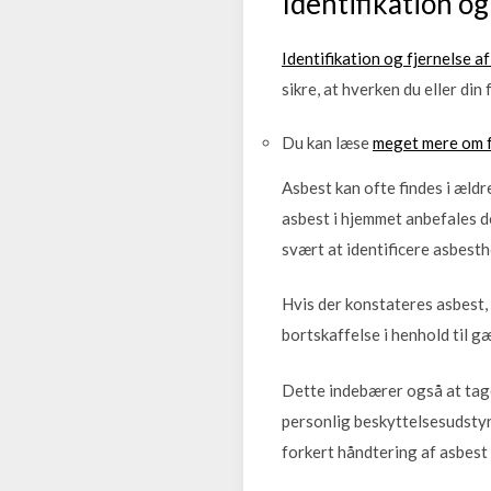
Identifikation og
Identifikation og fjernelse af
sikre, at hverken du eller di
Du kan læse
meget mere om f
Asbest kan ofte findes i ældre
asbest i hjemmet anbefales de
svært at identificere asbesth
Hvis der konstateres asbest,
bortskaffelse i henhold til g
Dette indebærer også at tag
personlig beskyttelsesudstyr,
forkert håndtering af asbest k