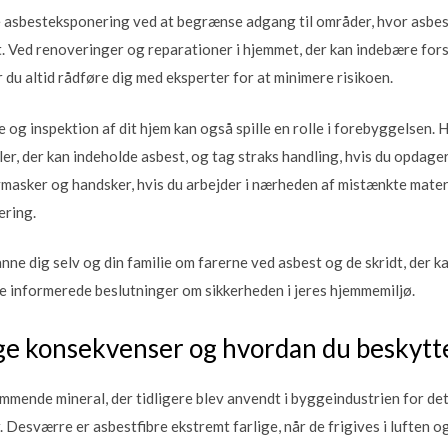
sbesteksponering ved at begrænse adgang til områder, hvor asbest er
et. Ved renoveringer og reparationer i hjemmet, der kan indebære fors
 du altid rådføre dig med eksperter for at minimere risikoen.
og inspektion af dit hjem kan også spille en rolle i forebyggelsen. 
ler, der kan indeholde asbest, og tag straks handling, hvis du opdage
masker og handsker, hvis du arbejder i nærheden af mistænkte materi
ering.
anne dig selv og din familie om farerne ved asbest og de skridt, der k
age informerede beslutninger om sikkerheden i jeres hjemmemiljø.
 konsekvenser og hvordan du beskytter
ommende mineral, der tidligere blev anvendt i byggeindustrien for de
sværre er asbestfibre ekstremt farlige, når de frigives i luften o