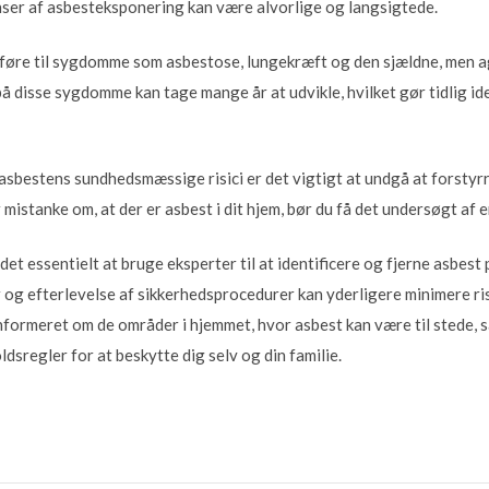
r af asbesteksponering kan være alvorlige og langsigtede.
n føre til sygdomme som asbestose, lungekræft og den sjældne, men 
disse sygdomme kan tage mange år at udvikle, hvilket gør tidlig id
asbestens sundhedsmæssige risici er det vigtigt at undgå at forstyrr
 mistanke om, at der er asbest i dit hjem, bør du få det undersøgt af 
et essentielt at bruge eksperter til at identificere og fjerne asbest 
og efterlevelse af sikkerhedsprocedurer kan yderligere minimere ri
informeret om de områder i hjemmet, hvor asbest kan være til stede, s
sregler for at beskytte dig selv og din familie.