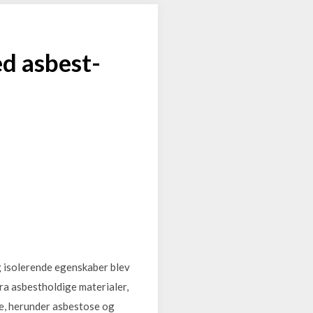
d asbest-
g isolerende egenskaber blev
 fra asbestholdige materialer,
me, herunder asbestose og