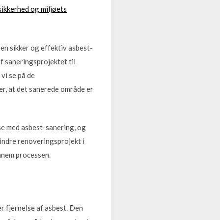
sikkerhed og miljøets
en sikker og effektiv asbest-
f saneringsprojektet til
 vi se på de
er, at det sanerede område er
lse med asbest-sanering, og
mindre renoveringsprojekt i
ennem processen.
r fjernelse af asbest. Den