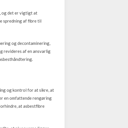
og det er vigtigt at
 spredning af fibre til
kuering og decontaminering,
g revideres af en ansvarlig
 asbesthåndtering.
g og kontrol for at sikre, at
s er en omfattende rengøring
orhindre, at asbestfibre