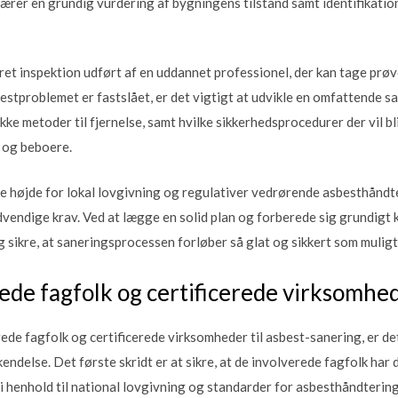
bærer en grundig vurdering af bygningens tilstand samt identifikatio
ret inspektion udført af en uddannet professionel, der kan tage prø
estproblemet er fastslået, er det vigtigt at udvikle en omfattende s
kke metoder til fjernelse, samt hvilke sikkerhedsprocedurer der vil b
 og beboere.
e højde for lokal lovgivning og regulativer vedrørende asbesthåndter
dvendige krav. Ved at lægge en solid plan og forberede sig grundigt 
 sikre, at saneringsprocessen forløber så glat og sikkert som muligt
erede fagfolk og certificerede virksomhe
ede fagfolk og certificerede virksomheder til asbest-sanering, er det
ndelse. Det første skridt er at sikre, at de involverede fagfolk har
i henhold til national lovgivning og standarder for asbesthåndtering