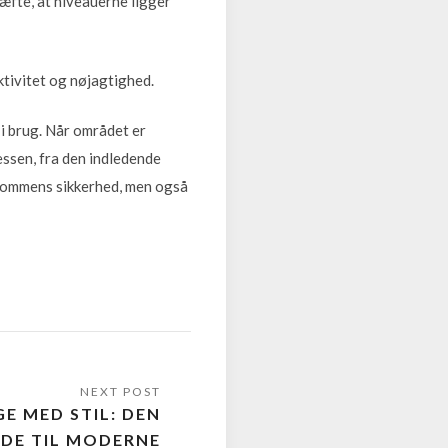
æfte, at niveauerne ligger
ktivitet og nøjagtighed.
 i brug. Når området er
essen, fra den indledende
ndommens sikkerhed, men også
E MED STIL: DEN
IDE TIL MODERNE