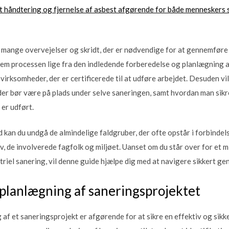
t håndtering og fjernelse af asbest afgørende for både menneskers 
e mange overvejelser og skridt, der er nødvendige for at gennemføre 
nnem processen lige fra den indledende forberedelse og planlægning a
virksomheder, der er certificerede til at udføre arbejdet. Desuden vil
der bør være på plads under selve saneringen, samt hvordan man sikr
 er udført.
d kan du undgå de almindelige faldgruber, der ofte opstår i forbinde
v, de involverede fagfolk og miljøet. Uanset om du står over for et 
triel sanering, vil denne guide hjælpe dig med at navigere sikkert g
planlægning af saneringsprojektet
f et saneringsprojekt er afgørende for at sikre en effektiv og sikke