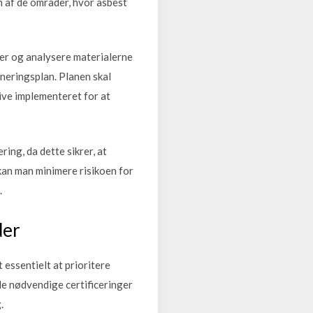
n af de områder, hvor asbest
ver og analysere materialerne
aneringsplan. Planen skal
live implementeret for at
ing, da dette sikrer, at
kan man minimere risikoen for
.
der
 essentielt at prioritere
 de nødvendige certificeringer
.