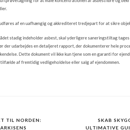
luftprøvetagning for at måle koncentrationen af asbestfibre og bekr
ier.
 udføres af en uafhængig og akkrediteret tredjepart for at sikre obje
ådet stadig indeholder asbest, skal yderligere saneringstiltag tages
bør der udarbejdes en detaljeret rapport, der dokumenterer hele proc
dkendelse. Dette dokument vil ikke kun tjene som en garanti for eje
tilfælde af fremtidig vedligeholdelse eller salg af ejendommen.
T TIL NORDEN:
SKAB SKYGG
ARKISENS
ULTIMATIVE GU