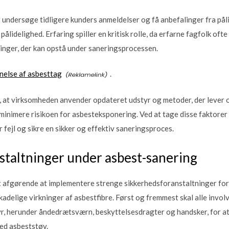
 undersøge tidligere kunders anmeldelser og få anbefalinger fra påli
delighed. Erfaring spiller en kritisk rolle, da erfarne fagfolk ofte e
inger, der kan opstå under saneringsprocessen.
nelse af asbesttag
.
, at virksomheden anvender opdateret udstyr og metoder, der lever o
 minimere risikoen for asbesteksponering. Ved at tage disse faktorer
 fejl og sikre en sikker og effektiv saneringsproces.
staltninger under asbest-sanering
t afgørende at implementere strenge sikkerhedsforanstaltninger for
adelige virkninger af asbestfibre. Først og fremmest skal alle invo
r, herunder åndedrætsværn, beskyttelsesdragter og handsker, for at
ed asbeststøv.