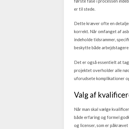
første fase i processen inde
er til stede.
Dette kræver ofte en detalje
korrekt. Når omfanget af asb
indeholde tidsrammer, specifi
beskytte både arbejdstagere
Det er også essentielt at tag
projektet overholder alle nø
uforudsete komplikationer og
Valg af kvalific
Når man skal vælge kvalificer
både erfaring og formel godke
og licenser, som er påkrævet 