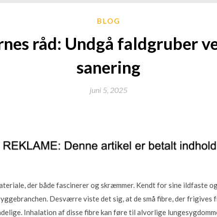
BLOG
nes råd: Undgå faldgruber ve
sanering
juni 5, 2025
teriale, der både fascinerer og skræmmer. Kendt for sine ildfaste o
i byggebranchen. Desværre viste det sig, at de små fibre, der frigives
elige. Inhalation af disse fibre kan føre til alvorlige lungesygdom