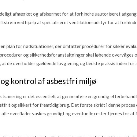
eligt afmærket og afskærmet for at forhindre uautoriseret adgang, 
ftstrøm ved hjælp af specialiseret ventilationsudstyr for at forhindre
en plan for nødsituationer, der omfatter procedurer for sikker eva
le procedurer og sikkerhedsforanstaltninger skal løbende overvåges o
re, at de overholder gældende lovgivning og bedste praksis inden for
g kontrol af asbestfri miljø
stsanering er det essentielt at gennemføre en grundig efterbehandlin
tfrit og sikkert for fremtidig brug. Det første skridt i denne proce
alle overflader vaskes grundigt og eventuelle rester fjernes for at f