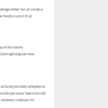
delige kilder for at vurdere
r bedre rustet til at
p til de nyeste
 i betragtning kan man
 at beskytte både arbejderne
lverede personer bære korrekt
 minimere risikoen for