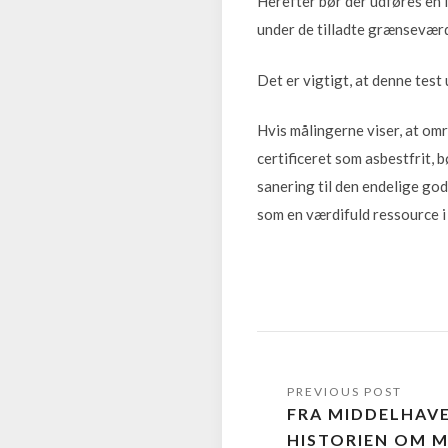
Herefter bør der udføres en 
under de tilladte grænseværd
Det er vigtigt, at denne test
Hvis målingerne viser, at omr
certificeret som asbestfrit, 
sanering til den endelige go
som en værdifuld ressource i 
FRA MIDDELHAVE
HISTORIEN OM M