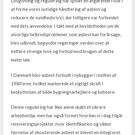
Lovgivning og regulering har spillet en afgørende rolle i
at forme vores nutidige håndtering af asbest og
reducere de sundhedsrisici, der tidligere var forbundet
med dets anvendelse. I takt med at bevidstheden om de
alvorlige helbredsproblemer, som asbest kan forårsage,
blev udbredt, begyndte regeringer verden over at
indføre strenge love og forbud mod brugen af dette
materiale.
I Danmark blev asbest forbudt i nybyggeri i midten af
1980’erne, hvilket markerede et vigtigt skridt i
beskyttelsen af både bygningsarbejdere og beboere.
Denne regulering har ikke alene skabt et sikrere
arbejdsmiljø, men har også formet hvordan vi i dag tilgår
renoveringsprojekter, hvor identifikation og sikker
fjernelse af eksisterende asbest er blevet en integreret