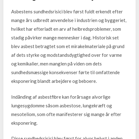
Asbestens sundhedsrisici blev først fuldt erkendt efter
mange års udbredt anvendelse i industrien og byggeriet,
hvilket har efterladt en arv af helbredsproblemer, som
stadig påvirker mange mennesker i dag. Historisk set
blev asbest betragtet som et mirakelmateriale på grund
af dets styrke og modstandsdygtighed over for varme
og kemikalier, men manglen på viden om dets
sundhedsmæssige konsekvenser førte til omfattende
eksponering blandt arbejdere og beboere.
Indånding af asbestfibre kan forårsage alvorlige
lungesygdomme såsom asbestose, lungekræft og
mesoteliom, som ofte manifesterer sig mange år efter
eksponering.
Disse sundhedsrisici blev først for alvor belyst i anden