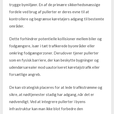
trygge bymiljøer. En af de primære sikkerhedsmæssige
fordele ved brug af pullerter er deres evne til at
kontrollere og begrænse køretøjers adgang til bestemte
områder.
Dette forhindrer potentielle kollisioner mellem biler og
fodgængere, især i tæt trafikerede byområder eller
omkring fodgængerzoner. Derudover tjener pullerter
som en fysisk barriere, der kan beskytte bygninger og
udendørsarealer mod uautoriseret køretøjstrafik eller
forsætlige angreb.
De kan strategisk placeres for at lede trafikstrømme og
sikre, at nødtjenester stadig har adgang, når det er
nødvendigt. Ved at integrere pullerter i byens
infrastruktur kan man ikke blot forbedre den