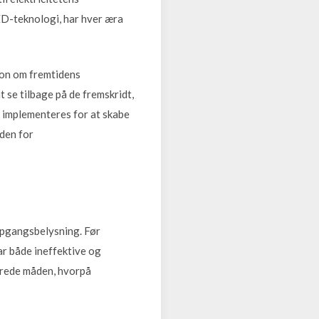
ED-teknologi, har hver æra
sion om fremtidens
 se tilbage på de fremskridt,
n implementeres for at skabe
nden for
opgangsbelysning. Før
ar både ineffektive og
nerede måden, hvorpå