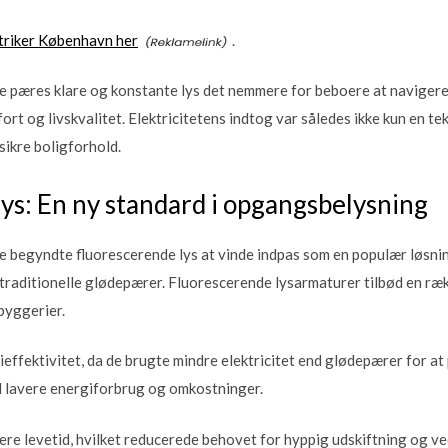
triker København her
.
 pæres klare og konstante lys det nemmere for beboere at navigere 
rt og livskvalitet. Elektricitetens indtog var således ikke kun en te
ikre boligforhold.
ys: En ny standard i opgangsbelysning
de begyndte fluorescerende lys at vinde indpas som en populær løsni
 traditionelle glødepærer. Fluorescerende lysarmaturer tilbød en ræk
byggerier.
ieffektivitet, da de brugte mindre elektricitet end glødepærer for 
il lavere energiforbrug og omkostninger.
e levetid, hvilket reducerede behovet for hyppig udskiftning og ve