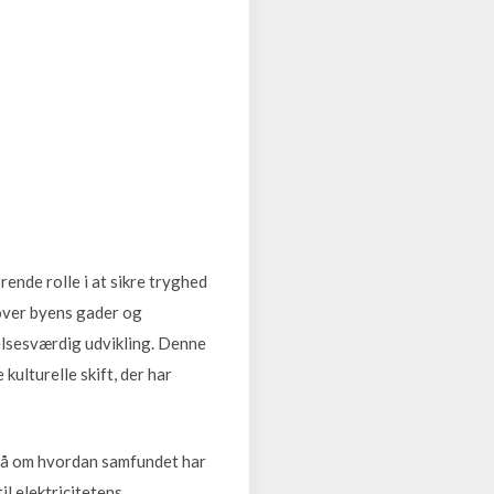
ende rolle i at sikre tryghed
 over byens gader og
lsesværdig udvikling. Denne
kulturelle skift, der har
gså om hvordan samfundet har
il elektricitetens