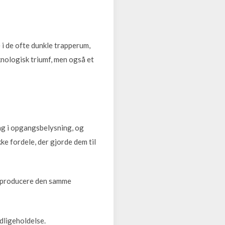
i de ofte dunkle trapperum,
knologisk triumf, men også et
ng i opgangsbelysning, og
ke fordele, der gjorde dem til
at producere den samme
dligeholdelse.