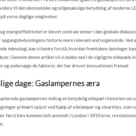
 videre til den økonomiske og miljømæssige betydning af moderne L
 på vores daglige omgivelser.
 og energieffektivitet er blevet centrale emner i den globale diskus
af opgangsbelysningens historie mere relevant end nogensinde. Ved at
de teknologi, kan vi bedre forstå, hvordan fremtidens løsninger ka
yer. Gennem denne artikel vil vi dykke ned i de vigtigste milepæle i
e og undersøge de faktorer, der har drevet innovationen fremad.
dlige dage: Gaslampernes æra
 markerede gaslampernes indtog en betydelig milepæl i historien om 
ninger primært oplyst ved hjælp af olielamper og stearinlys, som v
der først blev kommercielt anvendt i London i 1810’erne, revolutio
t.