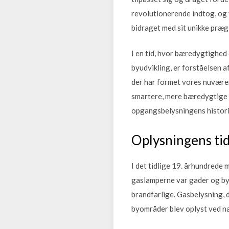
revolutionerende indtog, og
bidraget med sit unikke præg
I en tid, hvor bæredygtighed
byudvikling, er forståelsen 
der har formet vores nuværen
smartere, mere bæredygtige b
opgangsbelysningens histori
Oplysningens ti
I det tidlige 19. århundrede
gaslamperne var gader og byg
brandfarlige. Gasbelysning, 
byområder blev oplyst ved na