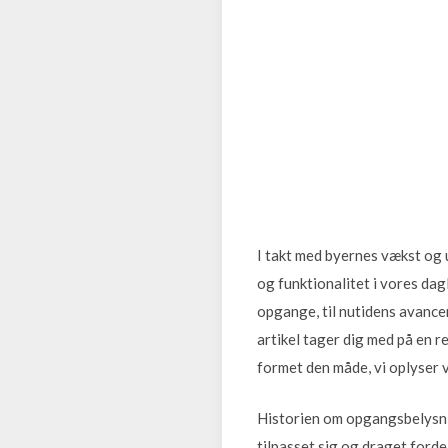
I takt med byernes vækst og 
og funktionalitet i vores dag
opgange, til nutidens avanc
artikel tager dig med på en r
formet den måde, vi oplyser 
Historien om opgangsbelysni
tilpasset sig og draget forde