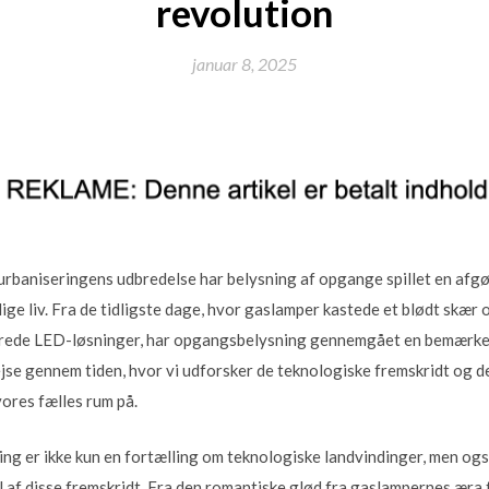
revolution
januar 8, 2025
urbaniseringens udbredelse har belysning af opgange spillet en afgør
lige liv. Fra de tidligste dage, hvor gaslamper kastede et blødt skær
erede LED-løsninger, har opgangsbelysning gennemgået en bemærke
ejse gennem tiden, hvor vi udforsker de teknologiske fremskridt og de 
vores fælles rum på.
ng er ikke kun en fortælling om teknologiske landvindinger, men o
l af disse fremskridt. Fra den romantiske glød fra gaslampernes æra t