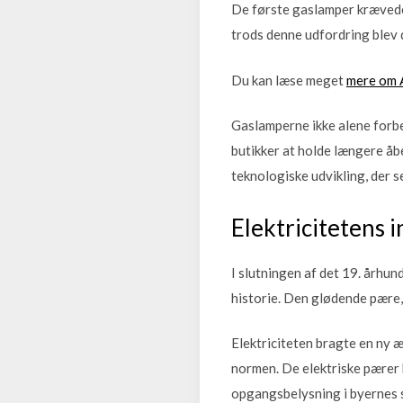
De første gaslamper krævede 
trods denne udfordring blev 
Du kan læse meget
mere om A
Gaslamperne ikke alene forbe
butikker at holde længere åb
teknologiske udvikling, der s
Elektricitetens 
I slutningen af det 19. århu
historie. Den glødende pære
Elektriciteten bragte en ny 
normen. De elektriske pærer 
opgangsbelysning i byernes 