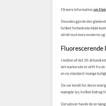
Få mere information
om Elek
Desuden gjorde den glødende
hvilket forbedrede både komfo
skridt mod mere moderne og s
Fluorescerende l
I midten af det 20. århundre
det markerede et skift fra de
en ny standard i mange bolig
De var kendt for deres energ
mængde lys, hvilket bidrog t
Derudover havde de en længer