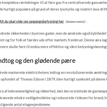
komplekse rørledninger til at føre gas fra centraliserede gasværker
de hurtigt populære på grund af deres lysstyrke og relativt lave dri
lt du skal vide om opgangsbelysning her
.
drede sikkerheden i byernes gader, men de ændrede også bybilledet 
ent og for folk at færdes ude efter mørkets frembrud. Denne æra la
enere skulle føre til endnu mere effektive og sikre belysningsløsning
indtog og den glødende pære
ndrede markerede elektricitetens indtog en revolutionerende ændrin
, opfundet af Thomas Edison i 1879, blev hurtigt symbolet på denne
æra af bekvemmelighed og sikkerhed, idet den erstattede de gaslampe
krævede mindre vedligeholdelse og reducerede risikoen for brand, hvi
stigende antal etageejendomme.