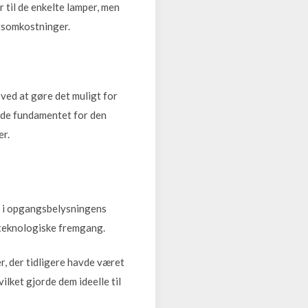
 til de enkelte lamper, men
ftsomkostninger.
ved at gøre det muligt for
gde fundamentet for den
er.
g i opgangsbelysningens
 teknologiske fremgang.
r, der tidligere havde været
lket gjorde dem ideelle til