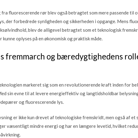
g fra fluorescerende rør blev også betragtet som mere passende til o
 lys, der forbedrede synligheden og sikkerheden i opgange. Mens flu
ksølvindhold, blev de alligevel betragtet som et teknologisk fremskr
 kunne oplyses på en økonomisk og praktisk måde.
s fremmarch og bæredygtighedens roll
teknologien markeret sig som en revolutionerende kraft inden for bel
ed sin evne til at levere energieffektiv og langtidsholdbar belysni
ødepærer og fluorescerende lys.
ning er ikke kun drevet af teknologiske fremskridt, men også af et 
r væsentligt mindre energi og har en længere levetid, hvilket redu
åvirkning.