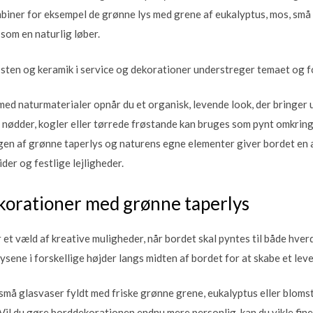
biner for eksempel de grønne lys med grene af eukalyptus, mos, små b
som en naturlig løber.
 sten og keramik i service og dekorationer understreger temaet og 
med naturmaterialer opnår du et organisk, levende look, der bringer u
nødder, kogler eller tørrede frøstande kan bruges som pynt omkring
en af grønne taperlys og naturens egne elementer giver bordet en a
der og festlige lejligheder.
korationer med grønne taperlys
et væld af kreative muligheder, når bordet skal pyntes til både hver
ysene i forskellige højder langs midten af bordet for at skabe et le
må glasvaser fyldt med friske grønne grene, eukalyptus eller bloms
 Vil du gøre borddekorationen endnu mere personlig, kan du vikle fin