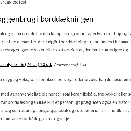
verdag og fest.
og genbrug i borddækningen
muk og inspirerende borddækning med grønne taperlys, er det oplag
e af de elementer, der indgår i borddækningen, kan findes i hjemmet 
sestager, gamle vaser eller stofservietter, der kan bruges igen og i
arinlys Grøn (24 cm) 10 stk
her.
æredygtig voks, som for eksempel soja- eller bivoks, kan du desuden 
 med genanvendelige elementer som keramikskåle, træbakker eller se
 får borddækningen ikke kun et personligt præg, men også en histor
iltag som at undgå engangsplastik og i stedet prioritere holdbare, 
med omtanke for både gæster og miljø.