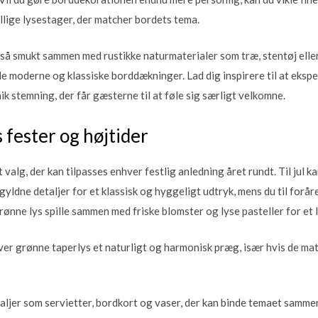
ellige lysestager, der matcher bordets tema.
å smukt sammen med rustikke naturmaterialer som træ, stentøj eller
åde moderne og klassiske borddækninger. Lad dig inspirere til at eksp
ik stemning, der får gæsterne til at føle sig særligt velkomne.
 fester og højtider
t valg, der kan tilpasses enhver festlig anledning året rundt. Til jul
yldne detaljer for et klassisk og hyggeligt udtryk, mens du til forå
ønne lys spille sammen med friske blomster og lyse pasteller for et 
er grønne taperlys et naturligt og harmonisk præg, især hvis de ma
taljer som servietter, bordkort og vaser, der kan binde temaet sam