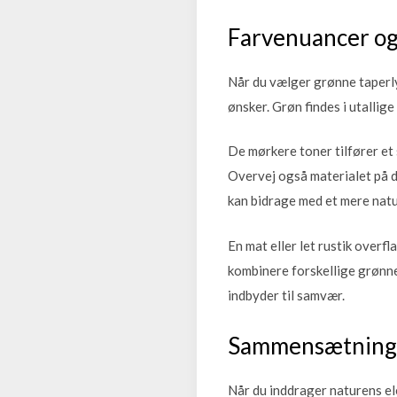
Farvenuancer og
Når du vælger grønne taperly
ønsker. Grøn findes i utallig
De mørkere toner tilfører et
Overvej også materialet på di
kan bidrage med et mere natu
En mat eller let rustik overf
kombinere forskellige grønne
indbyder til samvær.
Sammensætning 
Når du inddrager naturens e