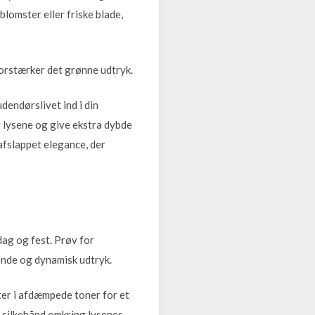
lomster eller friske blade,
forstærker det grønne udtryk.
dendørslivet ind i din
 lysene og give ekstra dybde
fslappet elegance, der
dag og fest. Prøv for
vende og dynamisk udtryk.
ter i afdæmpede toner for et
e silkebånd omkring lysenes