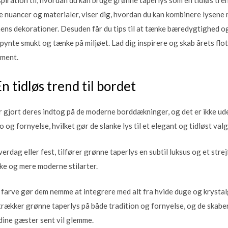
e nuancer og materialer, viser dig, hvordan du kan kombinere lysene
nens dekorationer. Desuden får du tips til at tænke bæredygtighed og
pynte smukt og tænke på miljøet. Lad dig inspirere og skab årets fl
ement.
En tidløs trend til bordet
r gjort deres indtog på de moderne borddækninger, og det er ikke u
 og fornyelse, hvilket gør de slanke lys til et elegant og tidløst val
rdag eller fest, tilfører grønne taperlys en subtil luksus og et strejf
ke og mere moderne stilarter.
farve gør dem nemme at integrere med alt fra hvide duge og krystalg
 trækker grønne taperlys på både tradition og fornyelse, og de skab
ine gæster sent vil glemme.