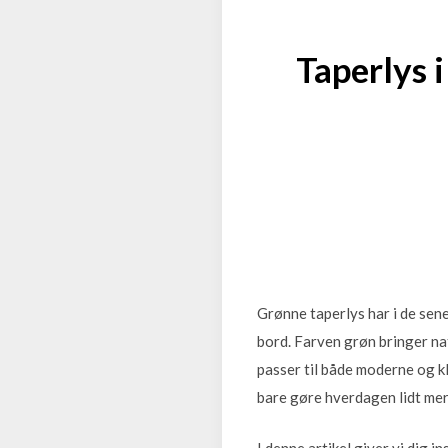
Taperlys i
Grønne taperlys har i de sen
bord. Farven grøn bringer na
passer til både moderne og kl
bare gøre hverdagen lidt mere
I denne artikel giver vi dig i