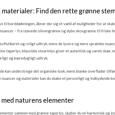
 materialer: Find den rette grønne ste
s til borddækningen, åbner der sig et væld af muligheder for at ska
e nuancer – fra støvede olivengrønne og dybe skovgrønne til friske li
 sofistikeret og roligt udtryk, mens de lysere og mere sprælske nuan
ne taperlys; klassiske stearinlys giver et autentisk og varmt skær, me
rligt og bæredygtigt udtryk.
lade kan understrege det organiske look, mens blanke overflader tilfø
 nuancer og materialer kan du skabe et personligt og indbydende bo
med naturens elementer
lementer sammen med grønne taperlys, skaber du en harmonisk og i