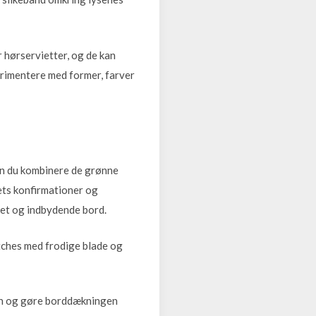
 hørservietter, og de kan
erimentere med former, farver
 kan du kombinere de grønne
rets konfirmationer og
let og indbydende bord.
tches med frodige blade og
men og gøre borddækningen