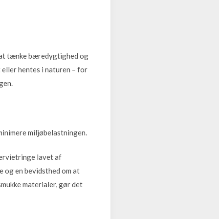
t at tænke bæredygtighed og
eller hentes i naturen – for
gen.
minimere miljøbelastningen.
rvietringe lavet af
ie og en bevidsthed om at
smukke materialer, gør det