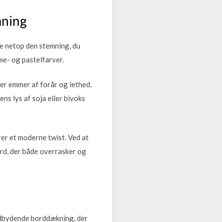
mning
be netop den stemning, du
me- og pastelfarver.
cer emmer af forår og lethed.
ns lys af soja eller bivoks
rer et moderne twist. Ved at
rd, der både overrasker og
ndbydende borddækning, der