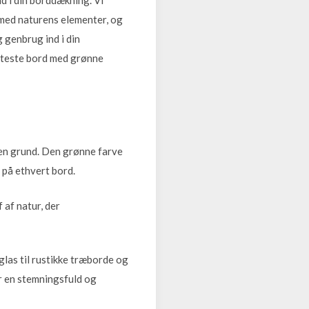
 med naturens elementer, og
 genbrug ind i din
otteste bord med grønne
den grund. Den grønne farve
g på ethvert bord.
 af natur, der
las til rustikke træborde og
er en stemningsfuld og