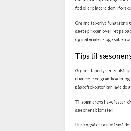
fod eller placere dem i forsk
Grønne taperlys fungerer ogs
sætte prikken over i’et på b
og materialer – og skab en un
Tips til sæsonens
Grønne taperlys er et alsidig
nuancer med gran, kogler og g
påskefrokoster kan lade de gr
Til sommerens havefester giv
sæsonens blomster.
Husk også at tænke i små de