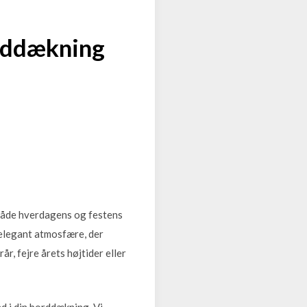
borddækning
 både hverdagens og festens
 elegant atmosfære, der
r, fejre årets højtider eller
nd i din borddækning. Vi