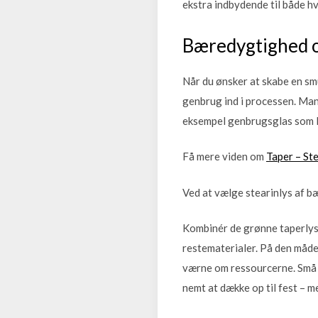
ekstra indbydende til både h
Bæredygtighed 
Når du ønsker at skabe en s
genbrug ind i processen. Mang
eksempel genbrugsglas som ly
Få mere viden om
Taper – Ste
Ved at vælge stearinlys af b
Kombinér de grønne taperlys
restematerialer. På den måde
værne om ressourcerne. Små t
nemt at dække op til fest – 