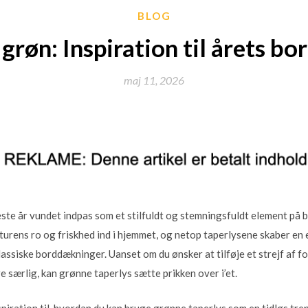
BLOG
 grøn: Inspiration til årets 
maj 11, 2026
este år vundet indpas som et stilfuldt og stemningsfuldt element på
turens ro og friskhed ind i hjemmet, og netop taperlysene skaber en
assiske borddækninger. Uanset om du ønsker at tilføje et strejf af forå
 særlig, kan grønne taperlys sætte prikken over i’et.
nspiration til, hvordan du kan bruge grønne taperlys som en tidløs tre