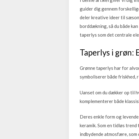
guider dig gennem forskellig
deler kreative ideer til sæso
borddækning, så du både kan 
taperlys som det centrale el
Taperlys i grøn: 
Grønne taperlys har for alvo
symboliserer både friskhed, ro
Uanset om du dækker op til hve
komplementerer både klassis
Deres enkle form og levende 
keramik. Som en tidløs trend
indbydende atmosfære, som d