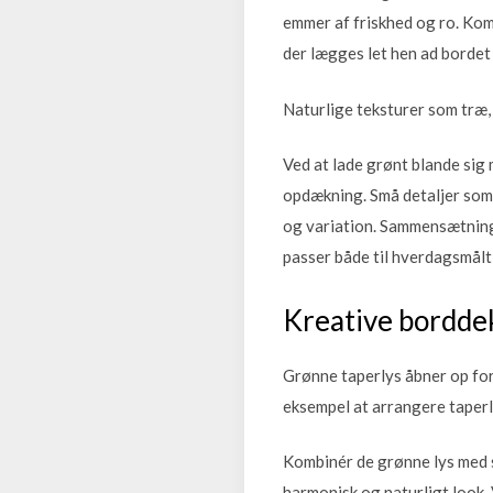
emmer af friskhed og ro. Kom
der lægges let hen ad bordet 
Naturlige teksturer som træ,
Ved at lade grønt blande sig 
opdækning. Små detaljer som 
og variation. Sammensætning
passer både til hverdagsmålti
Kreative bordde
Grønne taperlys åbner op for 
eksempel at arrangere taperl
Kombinér de grønne lys med s
harmonisk og naturligt look.